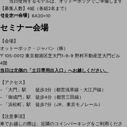
当日使用するモデルは、オットーボックでご準備します
【募集人数】4組（各組2名まで）
セミナー会場
【使用パーツ】6A20=10
セミナー会場
【会場】
オットーボック・ジャパン（株）
〒105-0012 東京都港区芝大門1-9-9 野村不動産芝大門ビル
4階
当日は北側の「土日専用出入口」へお越しください。
【アクセス】
- 「大門」駅 徒歩3分（都営浅草線・大江戸線）
- 「御成門」駅 徒歩4分（都営三田線）
- 「浜松町」駅 徒歩7分（JR、東京モノレール）
【注意事項】
車でお越しの際は、近隣のコインパーキングをご利用くださ