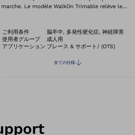
marche. Le modèle WalkOn Trimable relève le
pied et stabilise en même temps la cheville. Sa
semelle ajustable facilite l'adaptation à la taille
de votre pied.
ご利用条件
脳卒中, 多発性硬化症, 神経障害
使用者グループ
成人用
アプリケーション
ブレース & サポート/ (OTS)
全ての仕様
upport