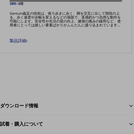
画像をギャラリー
3B5-3
膝
Genium義足の技術は、後ろ歩きに歩く、脚を交互に出して階段の上
る、歩く速度や歩幅を変えるなどの場面で、直感的かつ自然な動作を
可能にします。安全性や生活の質の向上、健側の痛みの緩和など、使
用者にとっては嬉しい要素ばかりがふんだんに盛り込まれています。
そしてそれは科学的に証明されています。Genium X3は、Genium独
自の機能をベースに特に堅牢で弾力性の高い製品を目指して開発され
ました。肉体的に厳しい仕事、水泳、レクリエーションスポーツ、そ
製品詳細
›
して水、埃、砂、汚れにさらされる場面などはGenium X3の腕の見せ
所です。Genium X3はコックピットアプリ 2.0で簡単に設定できま
す。
ダウンロード情報
試着・購入について
ス