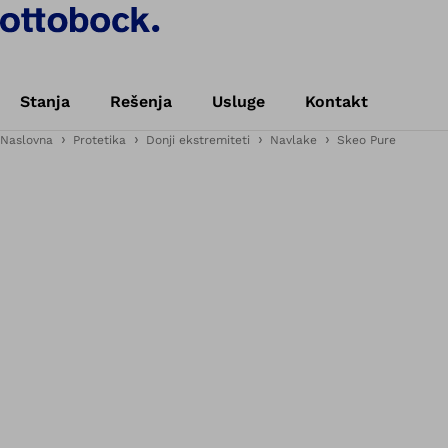
Stanja
Rešenja
Usluge
Kontakt
Naslovna
Protetika
Donji ekstremiteti
Navlake
Skeo Pure