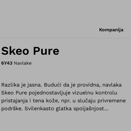
Kompanija
Skeo Pure
6Y43
Navlake
Razlika je jasna. Budući da je providna, navlaka
Skeo Pure pojednostavljuje vizuelnu kontrolu
pristajanja i tena kože, npr. u slučaju privremene
podrške. Svilenkasto glatka spoljašnjost
omogućava jednostavno navlačenje i skidanje
proteze bez potrebe za nanošenjem spreja.