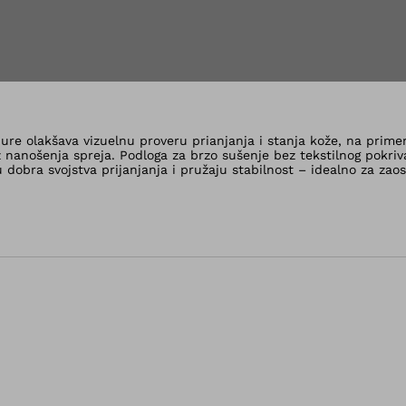
riji
 Pure olakšava vizuelnu proveru prianjanja i stanja kože, na prim
z nanošenja spreja. Podloga za brzo sušenje bez tekstilnog pokriv
maju dobra svojstva prijanjanja i pružaju stabilnost – idealno za z