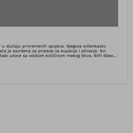
er u slučaju privremenih spojeva. Njegova svilenkasto
ača je savršena za proteze za kupanje i plivanje. Svi
aostale udove sa velikom količinom mekog tkiva. 6I41 Skeo