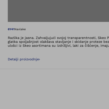
Otvara sliku u gale
6Y41
Navlake
Razlika je jasna. Zahvaljujući svojoj transparentnosti, Skeo
glatka spoljašnjost olakšava stavljanje i skidanje proteze be
ulošci iz Skeo asortimana su izdržljivi, laki za čišćenje, i
Pure (TT) se može kombinovati sa ventilom.
Detalji proizvodnje
›