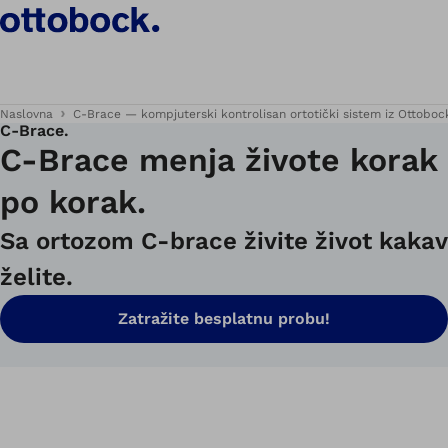
Naslovna
C-Brace — kompjuterski kontrolisan ortotički sistem iz Ottoboc
C‑Brace.
C-Brace menja živote korak
po korak.
Sa ortozom C-brace živite život kakav
želite.
Zatražite besplatnu probu!