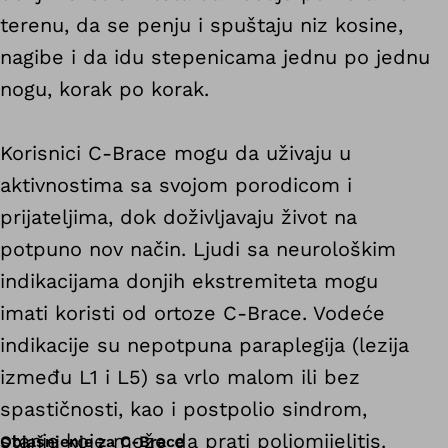
terenu, da se penju i spuštaju niz kosine,
nagibe i da idu stepenicama jednu po jednu
nogu, korak po korak.
Korisnici C-Brace mogu da uživaju u
aktivnostima sa svojom porodicom i
prijateljima, dok doživljavaju život na
potpuno nov način. Ljudi sa neurološkim
indikacijama donjih ekstremiteta mogu
imati koristi od ortoze C-Brace. Vodeće
indikacije su nepotpuna paraplegija (lezija
između L1 i L5) sa vrlo malom ili bez
spastičnosti, kao i postpolio sindrom,
stanje koje može da prati poliomijelitis.
Objašnjenje za C-Brace