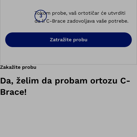
Tokom probe, vaš ortotičar će utvrditi
da li C-Brace zadovoljava vaše potrebe.
Zatražite probu
Zakažite probu
Da, želim da probam ortozu C-
Brace!