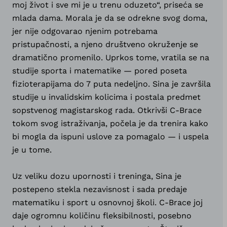
moj život i sve mi je u trenu oduzeto“, priseća se
mlada dama. Morala je da se odrekne svog doma,
jer nije odgovarao njenim potrebama
pristupačnosti, a njeno društveno okruženje se
dramatično promenilo. Uprkos tome, vratila se na
studije sporta i matematike — pored poseta
fizioterapijama do 7 puta nedeljno. Sina je završila
studije u invalidskim kolicima i postala predmet
sopstvenog magistarskog rada. Otkrivši C-Brace
tokom svog istraživanja, počela je da trenira kako
bi mogla da ispuni uslove za pomagalo — i uspela
je u tome.
Uz veliku dozu upornosti i treninga, Sina je
postepeno stekla nezavisnost i sada predaje
matematiku i sport u osnovnoj školi. C-Brace joj
daje ogromnu količinu fleksibilnosti, posebno