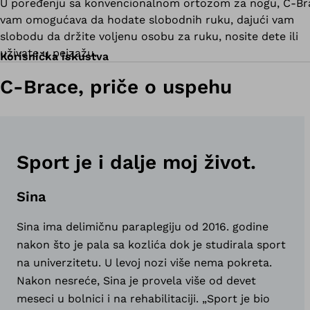
U poređenju sa konvencionalnom ortozom za nogu, C-Br
vam omogućava da hodate slobodnih ruku, dajući vam
slobodu da držite voljenu osobu za ruku, nosite dete ili
uživate u pejzažu.
Korisnička iskustva
C-Brace, priče o uspehu
Sport je i dalje moj život.
Sina
Sina ima delimičnu paraplegiju od 2016. godine
nakon što je pala sa kozlića dok je studirala sport
na univerzitetu. U levoj nozi više nema pokreta.
Nakon nesreće, Sina je provela više od devet
meseci u bolnici i na rehabilitaciji. „Sport je bio