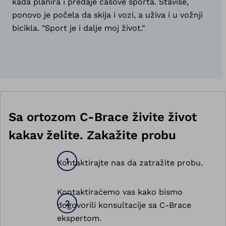
kada planira i predaje časove sporta. Štaviše,
ponovo je počela da skija i vozi, a uživa i u vožnji
bicikla. "Sport je i dalje moj život."
Sa ortozom C-Brace živite život
kakav želite. Zakažite probu
Kontaktirajte nas da zatražite probu.
Kontaktiraćemo vas kako bismo
dogovorili konsultacije sa C-Brace
ekspertom.