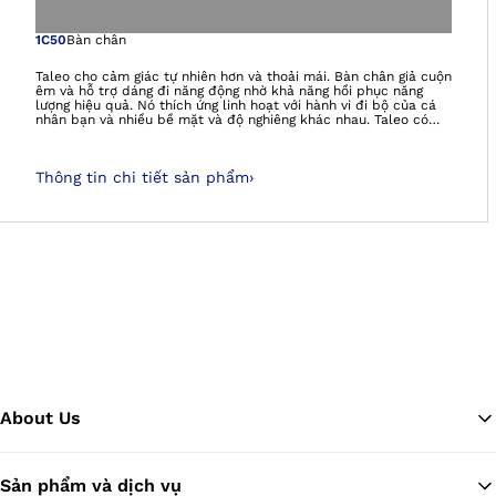
Mở hình ảnh tron
1C50
Bàn chân
Taleo cho cảm giác tự nhiên hơn và thoải mái. Bàn chân giả cuộn
êm và hỗ trợ dáng đi năng động nhờ khả năng hồi phục năng
lượng hiệu quả. Nó thích ứng linh hoạt với hành vi đi bộ của cá
nhân bạn và nhiều bề mặt và độ nghiêng khác nhau. Taleo có
khả năng chịu nước ngọt, muối và clo. Các đường viền thoát
nước bổ sung trên bộ chuyển đổi và các lỗ hở ở lòng bàn chân
ngăn không cho nước đọng lại trong bộ phận giả và ảnh hưởng
Thông tin chi tiết sản phẩm
›
đến các hoạt động của bạn.
About Us
Sản phẩm và dịch vụ
Tr