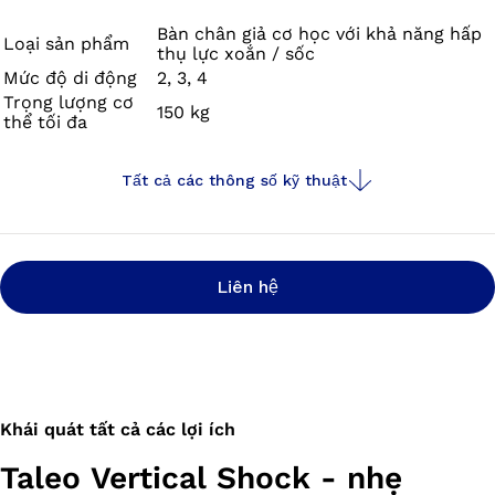
động quay tự nhiên của chân bạn để xảy ra ít tác động
lực xoắn và lực cắt hơn trên phần chi còn lại và giảm
Bàn chân giả cơ học với khả năng hấp
Loại sản phẩm
thụ lực xoắn / sốc
kích ứng da. Taleo Vertical Shock cũng giúp giảm bớt các
Mức độ di động
2, 3, 4
tác động cảm nhận được khi đánh gót hoặc trong các
Trọng lượng cơ
150 kg
tình huống như đi xuống cầu thang.
thể tối đa
Tất cả các thông số kỹ thuật
Liên hệ
Khái quát tất cả các lợi ích
Taleo Vertical Shock - nhẹ