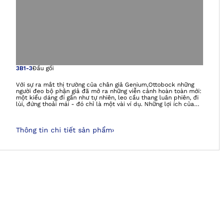
Mở hình ảnh tron
3B1-3
Đầu gối
Với sự ra mắt thị trường của chân giả Genium,Ottobock những
người đeo bộ phận giả đã mở ra những viễn cảnh hoàn toàn mới:
một kiểu dáng đi gần như tự nhiên, leo cầu thang luân phiên, đi
lùi, đứng thoải mái - đó chỉ là một vài ví dụ. Những lợi ích của
việc được cung cấp Genium đã được khoa dòngc chứng minh
trong một số nghiên cứu.Chuyển động của con người như một
tấm gương, Genium đã được phát triển hơn nữa. Kết quả: đi bộ
Thông tin chi tiết sản phẩm
›
mượt mà hơn đáng kể và còn được hỗ trợ cũng như an toàn hơn
trong các tình huống hàng ngày, chẳng hạn như trên đường dốc,
trong không gian chật hẹp hoặc ở tốc độ đi bộ thay đổi. Năm
MyModes có thể lựa chọn riêng hỗ trợ bạn với các chuỗi chuyển
động đặc biệt, trong công việc và trong thời gian rảnh. Ứng dụng
Cockpit cho phép định cấu hình chân giả.