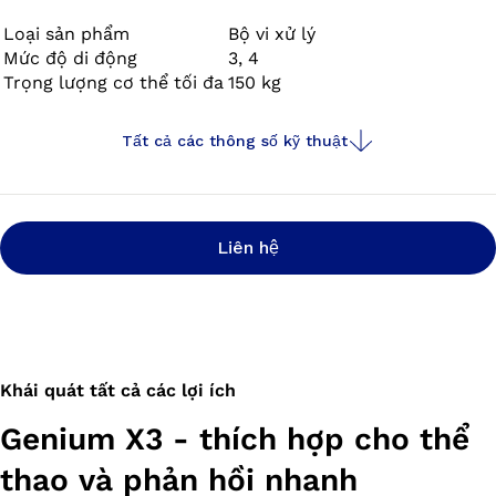
cuộc sống cũng như sự nhẹ nhõm từ phía tiếp nhận chỉ
là một số khía cạnh mà người dùng có thể được hưởng
Loại sản phẩm
Bộ vi xử lý
Mức độ di động
3, 4
lợi. Và điều đó đã được khoa học chứng minh.
Trọng lượng cơ thể tối đa
150 kg
Tất cả các thông số kỹ thuật
Liên hệ
Khái quát tất cả các lợi ích
Genium X3 - thích hợp cho thể
thao và phản hồi nhanh