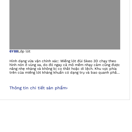
Mở hình ảnh tron
6Y88
Lớp lót
Hình dạng vừa vặn chính xác: Miếng lót đùi Skeo 3D chạy theo
hình nón ở vùng xa, do đó ngay cả mô mềm nhạy cảm cũng được
nâng nhẹ nhàng và không bị co thắt hoặc di lệch. Khu vực phía
trên của miếng lót kháng khuẩn có dạng trụ và bao quanh phần
chi còn lại một cách đáng tin cậy. Khuôn cối liên tục chống lại
bất kỳ độ giãn dài dọc của miếng lót. Tất cả các miếng lót trong
dòng Skeo đều cứng, dễ lau chùi, bám dính tốt và ổn định - lý
Thông tin chi tiết sản phẩm
›
tưởng cho các phần chi còn lại có nhiều mô mềm.Skeo 3D 6Y88
(TF) có thể được kết hợp với Shuttle Lock hoặc hệ thống KISS.