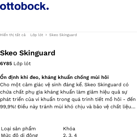
Hiển thị tất cả
Lớp lót
Skeo Skinguard
Skeo Skinguard
6Y85
Lớp lót
Ổn định khi đeo, kháng khuẩn chống mùi hôi
Cho một cảm giác vệ sinh đáng kể. Skeo Skinguard có
chứa chất phụ gia kháng khuẩn làm giảm hiệu quả sự
phát triển của vi khuẩn trong quá trình tiết mồ hôi - đến
99,9%! Điều này tránh mùi khó chịu và bảo vệ chất liệu
của miếng lót. Khuôn cối liên tục làm giảm độ giãn dài
dọc của lớp lót. Tất cả các miếng lót trong dòng Skeo
đều cứng, dễ lau chùi, bám dính tốt và ổn định - lý tưởng
Loại sản phẩm
Khóa
Mức độ di động
2, 3, 4
cho các phần chi còn lại có nhiều mô mềm.