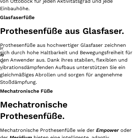
von Ottobock für jeden Aktivitätsgrad und jede
Einbauhöhe.
Glasfaserfüße
Prothesenfüße aus Glasfaser.
Prothesenfüße aus hochwertiger Glasfaser zeichnen
sich durch
hohe Haltbarkeit und Bewegungsfreiheit für
vanto
den Anwender aus. Dank ihres stabilen, flexiblen und
vibrationsdämpfenden Aufbaus unterstützen Sie ein
gleichmäßiges Abrollen und sorgen für angenehme
Stoßdämpfung.
Mechatronische Füße
Mechatronische
Prothesenfüße.
Mechatronische Prothesenfüße wie der
Empower
oder
der
Meridium
bieten eine intelligente, adaptiv