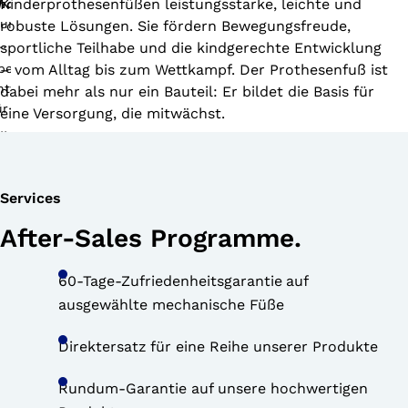
Kinderprothesenfüßen leistungsstarke, leichte und
hallenger
omfort
T
robuste Lösungen. Sie fördern Bewegungsfreude,
sportliche Teilhabe und die kindgerechte Entwicklung
– vom Alltag bis zum Wettkampf. Der Prothesenfuß ist
dabei mehr als nur ein Bauteil: Er bildet die Basis für
eine Versorgung, die mitwächst.
Services
rias
After-Sales Programme.
averick
treme
T
60-Tage-Zufriedenheitsgarantie
auf
ausgewählte mechanische Füße
Direktersatz
für eine Reihe unserer Produkte
Rundum-Garantie auf unsere hochwertigen