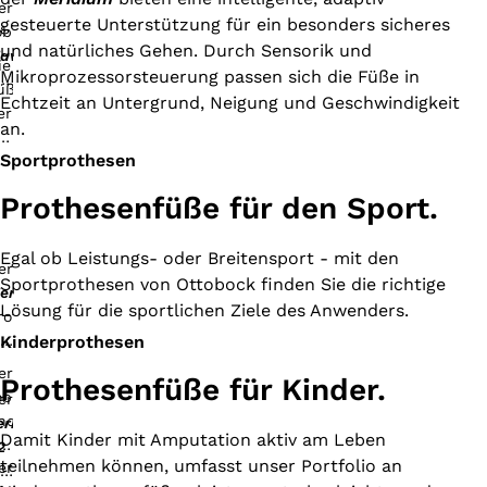
gesteuerte Unterstützung für ein besonders sicheres
und natürliches Gehen. Durch Sensorik und
averick
Mikroprozessorsteuerung passen sich die Füße in
ertical
Echtzeit an Untergrund, Neigung und Geschwindigkeit
hock
an.
aleo
Sportprothesen
Prothesenfüße für den Sport.
Egal ob Leistungs- oder Breitensport - mit den
Sportprothesen von Ottobock finden Sie die richtige
eridium
Lösung für die sportlichen Ziele des Anwenders.
Kinderprothesen
Prothesenfüße für Kinder.
erion
Damit Kinder mit Amputation aktiv am Leben
2
teilnehmen können, umfasst unser Portfolio an
averick