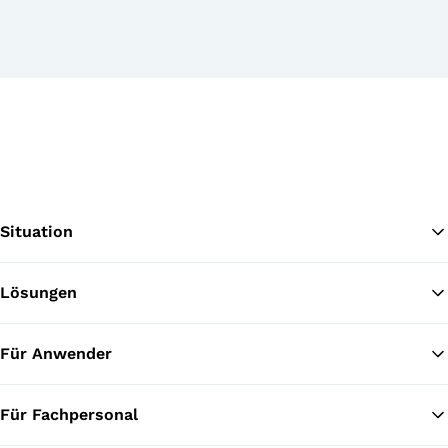
printer
unior
Situation
Lösungen
Zu
Für Anwender
Für Fachpersonal