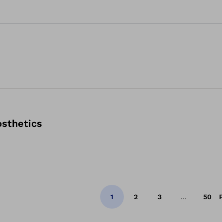
osthetics
1
2
3
...
50