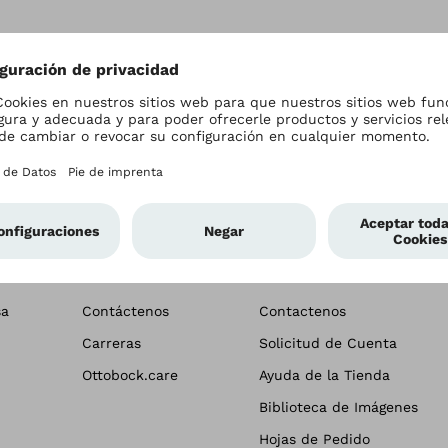
nsa
Empresa
Profesionales
sa
Contáctenos
Contactenos
Carreras
Solicitud de Cuenta
Ottobock.care
Ayuda de la Tienda
Biblioteca de Imágenes
Hojas de Pedido