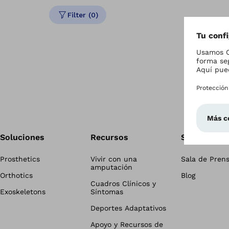
Filter (0)
Soluciones
Recursos
Sala de Pre
Prosthetics
Vivir con una
Sala de Pren
amputación
Orthotics
Blog
Cuadros Clínicos y
Exoskeletons
Síntomas
Deportes Adaptativos
Apoyo y Recursos de