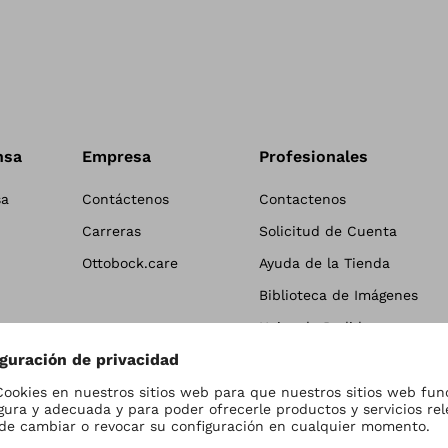
nsa
Empresa
Profesionales
sa
Contáctenos
Contactenos
Carreras
Solicitud de Cuenta
Ottobock.care
Ayuda de la Tienda
Biblioteca de Imágenes
Hojas de Pedido
Términos y Devoluciones
Información al Paciente
Catálogos y HDSM