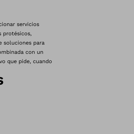
cionar servicios
 protésicos,
e soluciones para
combinada con un
tivo que pide, cuando
s