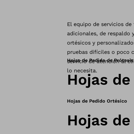
El equipo de servicios de
adicionales, de respaldo 
ortésicos y personalizado
pruebas difíciles o poco
Hojas de Pedido de Prótesis
servicio de atención al cl
lo necesita.
Hojas de
Hojas de Pedido Ortésico
Hojas de