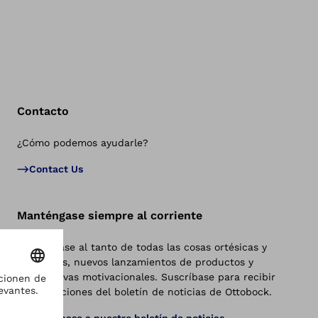
Contacto
¿Cómo podemos ayudarle?
Vol
Contact Us
Manténgase siempre al corriente
Manténgase al tanto de todas las cosas ortésicas y
protésicas, nuevos lanzamientos de productos y
perspectivas motivacionales. Suscríbase para recibir
actualizaciones del boletín de noticias de Ottobock.
Suscríbase a nuestro boletín de noticias