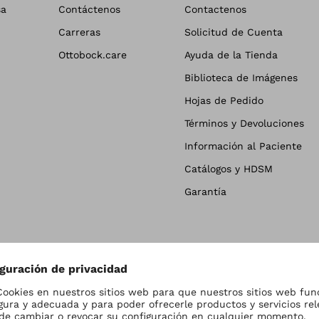
sa
Contáctenos
Contactenos
Carreras
Solicitud de Cuenta
Ottobock.care
Ayuda de la Tienda
Biblioteca de Imágenes
Hojas de Pedido
Términos y Devoluciones
Información al Paciente
Catálogos y HDSM
Garantía
e cookies
Terms and Conditions
Términos y Condiciones
Avi