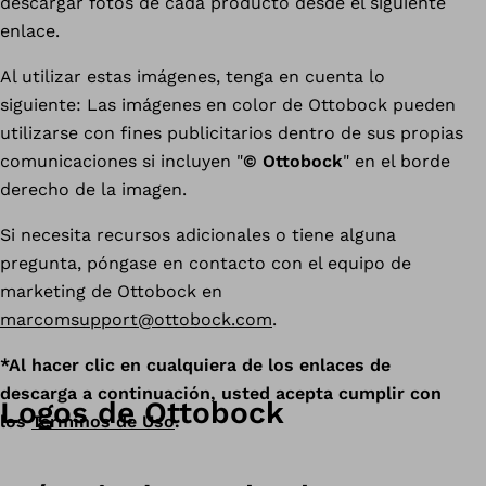
descargar fotos de cada producto desde el siguiente
enlace.
Al utilizar estas imágenes, tenga en cuenta lo
siguiente: Las imágenes en color de Ottobock pueden
utilizarse con fines publicitarios dentro de sus propias
comunicaciones si incluyen "
© Ottobock
" en el borde
derecho de la imagen.
Si necesita recursos adicionales o tiene alguna
pregunta, póngase en contacto con el equipo de
marketing de Ottobock en
marcomsupport@ottobock.com
.
*Al hacer clic en cualquiera de los enlaces de
descarga a continuación, usted acepta cumplir con
Logos de Ottobock
los
Términos de Uso
.