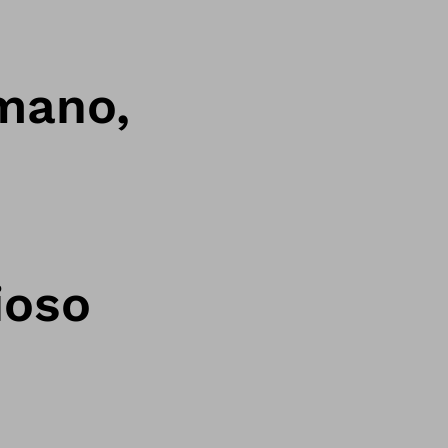
 mano,
ioso