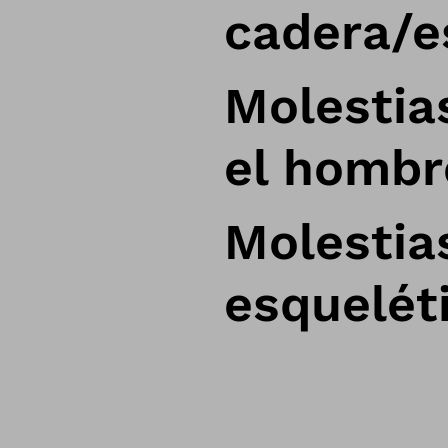
cadera/e
Molestia
el hombro
Molestia
esquelét