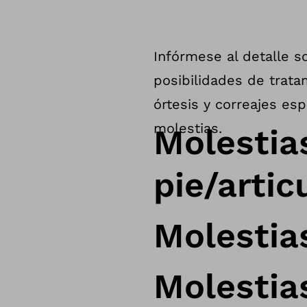
Infórmese al detalle s
posibilidades de trata
órtesis y correajes es
molestias.
Molestias
pie/artic
Molestias
Molestias