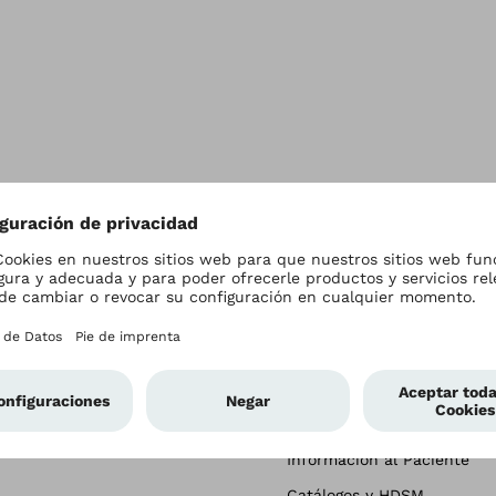
nsa
Empresa
Profesionales
sa
Contáctenos
Contactenos
Carreras
Solicitud de Cuenta
Ottobock.care
Ayuda de la Tienda
Biblioteca de Imágenes
Hojas de Pedido
Términos y Devoluciones
Información al Paciente
Catálogos y HDSM