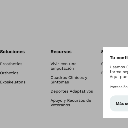
Soluciones
Recursos
Sala de Pre
Prosthetics
Vivir con una
Sala de Pren
amputación
Orthotics
Blog
Cuadros Clínicos y
Exoskeletons
Síntomas
Deportes Adaptativos
Apoyo y Recursos de
Veteranos