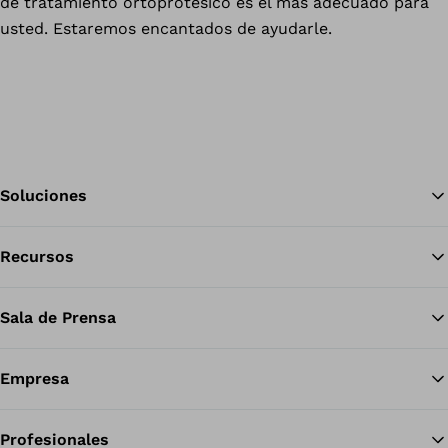
de tratamiento ortoprotésico es el más adecuado para
usted. Estaremos encantados de ayudarle.
Soluciones
Recursos
Vol
Sala de Prensa
Empresa
Profesionales