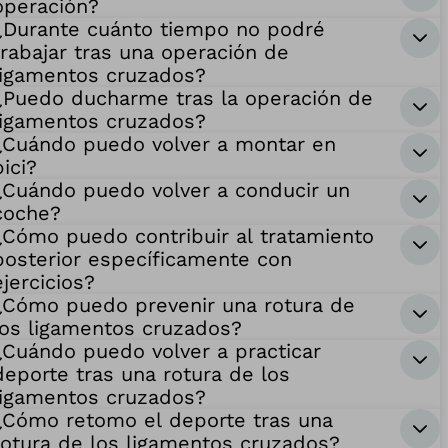
operación?
¿Durante cuánto tiempo no podré
trabajar tras una operación de
ligamentos cruzados?
¿Puedo ducharme tras la operación de
ligamentos cruzados?
¿Cuándo puedo volver a montar en
bici?
¿Cuándo puedo volver a conducir un
coche?
¿Cómo puedo contribuir al tratamiento
posterior específicamente con
ejercicios?
¿Cómo puedo prevenir una rotura de
los ligamentos cruzados?
¿Cuándo puedo volver a practicar
deporte tras una rotura de los
ligamentos cruzados?
¿Cómo retomo el deporte tras una
rotura de los ligamentos cruzados?