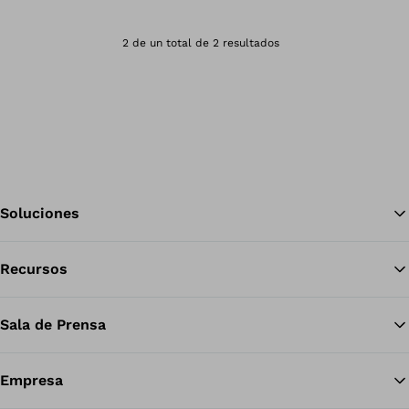
Abre la imagen en 
2 de un total de 2 resultados
Soluciones
Recursos
Vol
Sala de Prensa
Empresa