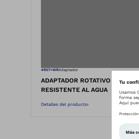
Abre la image
4R57=WR
Adaptador
ADAPTADOR ROTATIVO
RESISTENTE AL AGUA
Detalles del producto
›