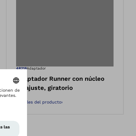
ería
en la vista de gale
Abre la imagen en
4R218
Adaptador
Adaptador Runner con núcleo
de ajuste, giratorio
Detalles del producto
›