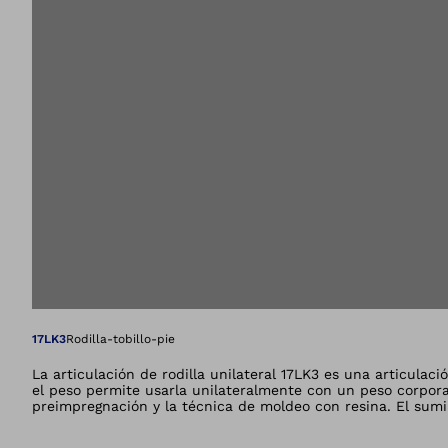
Abre la imagen en 
17LK3
Rodilla-tobillo-pie
La articulación de rodilla unilateral 17LK3 es una articulac
el peso permite usarla unilateralmente con un peso corpora
preimpregnación y la técnica de moldeo con resina. El sumin
terapia.