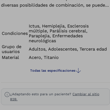
diversas posibilidades de combinación, se puede
adaptar en cualquier momento rápidamente a las
necesidades individuales del usuario. La
clasificación según el peso permite usarla
Ictus, Hemiplejía, Esclerosis
múltiple, Parálisis cerebral,
unilateralmente por pacientes con un peso
Condiciones
Paraplejia, Enfermedades
máximo de 100 kg, así como bilateralmente con
neurológicas
un peso de incluso hasta 160 kg. A pesar de sus
Grupo de
Adultos, Adolescentes, Tercera edad
propiedades multifuncionales es pequeña, ligera y
usuarios
Material
Acero, Titanio
discreta, es decir, realmente polifacética.
Todas las especificaciones
¿Adaptando esto para un paciente?
Cambiar al sitio
B2B.