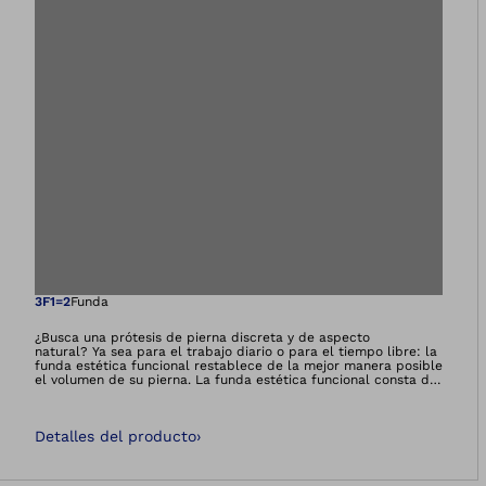
Abre la imagen en 
3F1=2
Funda
¿Busca una prótesis de pierna discreta y de aspecto
natural? Ya sea para el trabajo diario o para el tiempo libre: la
funda estética funcional restablece de la mejor manera posible
el volumen de su pierna. La funda estética funcional consta de
una pieza de rodilla funcional, de una pierna de espuma
moldeable individualmente por el técnico ortopédico y de una
media funcional que conforma el acabado exterior.
Detalles del producto
›