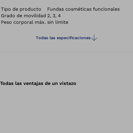
funcional consta de una pieza de rodilla funcional, de
una pierna de espuma moldeable individualmente por el
Tipo de producto
Fundas cosméticas funcionales
Grado de movilidad
2, 3, 4
técnico ortopédico y de una media funcional que
Peso corporal máx.
sin límite
conforma el acabado exterior.
Todas las especificaciones
Todas las ventajas de un vistazo