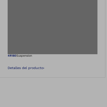
Abre la imagen en 
4R180
Suspension
Detalles del producto
›