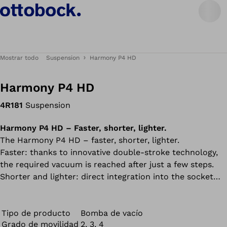
Mostrar todo
Suspension
Harmony P4 HD
Harmony P4 HD
4R181
Suspension
Harmony P4 HD – Faster, shorter, lighter.
The Harmony P4 HD – faster, shorter, lighter.
Faster: thanks to innovative double-stroke technology,
the required vacuum is reached after just a few steps.
Shorter and lighter: direct integration into the socket
eliminates additional adapters in favour of the structural
height and overall weight. An external hose is no longer
necessary.
Tipo de producto
Bomba de vacío
Grado de movilidad
2, 3, 4