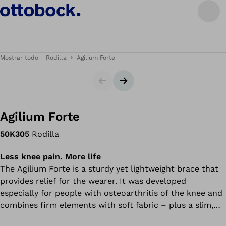
Mostrar todo
Rodilla
Agilium Forte
Diapositiva
Siguiente diapositiva
Agilium Forte
50K305
Rodilla
Less knee pain. More life
The Agilium Forte is a sturdy yet lightweight brace that
provides relief for the wearer. It was developed
especially for people with osteoarthritis of the knee and
combines firm elements with soft fabric – plus a slim,
sporty design. Based on the proven 3-point principle, the