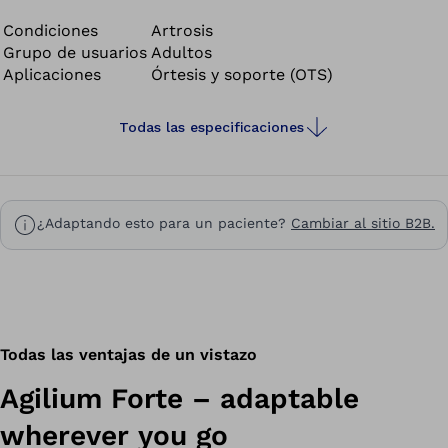
Agilium Forte relieves the affected areas of the knee and
helps to alleviate pain. Thanks to the patented dynamic
Condiciones
Artrosis
Grupo de usuarios
Adultos
Y system – a Y-shaped strap – its contact pressure can
Aplicaciones
Órtesis y soporte (OTS)
be adapted to the individual. The Agilium Forte is
suitable for users who prefer a lightweight brace that is
easy to use.
Todas las especificaciones
¿Adaptando esto para un paciente?
Cambiar al sitio B2B.
Todas las ventajas de un vistazo
Agilium Forte – adaptable
wherever you go