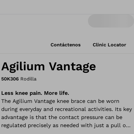
Contáctenos
Clinic Locator
Agilium Vantage
50K306
Rodilla
Less knee pain. More life.
The Agilium Vantage knee brace can be worn
during everyday and recreational activities. Its key
advantage is that the contact pressure can be
regulated precisely as needed with just a pull on
the Y-shaped strap (dynamic Y system) – relieving