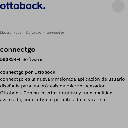
Mostrar todo
Software
connectgo
connectgo
560X34-1
Software
connectgo por Ottobock
connectgo es la nueva y mejorada aplicación de usuario
diseñada para las prótesis de microprocesador
Ottobock. Con su interfaz intuitiva y funcionalidad
avanzada, connectgo le permite administrar su
dispositivo cómodamente desde su teléfono inteligente.
Ajuste la configuración para adaptarse a su rutina diaria,
cambie de modo sin esfuerzo y monitoree el estado de
los componentes, todo con solo unos pocos toques.