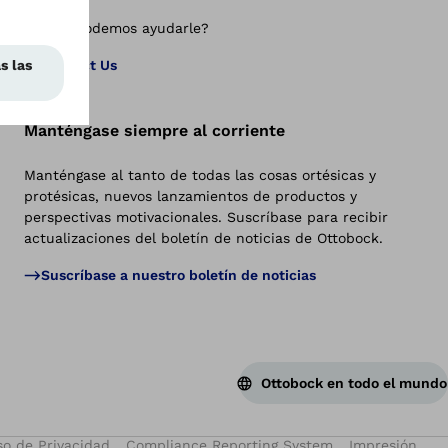
¿Cómo podemos ayudarle?
Vol
Contact Us
Manténgase siempre al corriente
Manténgase al tanto de todas las cosas ortésicas y
protésicas, nuevos lanzamientos de productos y
perspectivas motivacionales. Suscríbase para recibir
actualizaciones del boletín de noticias de Ottobock.
Suscríbase a nuestro boletín de noticias
Ottobock en todo el mundo
so de Privacidad
Compliance Reporting System
Impresión