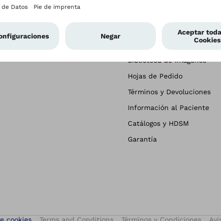
sa
Contáctenos
Contactenos
Carreras
Solicitud de Cuenta
Ottobock.care
Ayuda de la Tienda
Biblioteca de Imágenes
Hojas de Pedido
Términos y Devoluciones
Información al Paciente
Catálogos y HDSM
Garantía
e cookies
Terms and Conditions
Términos y Condiciones
Avi