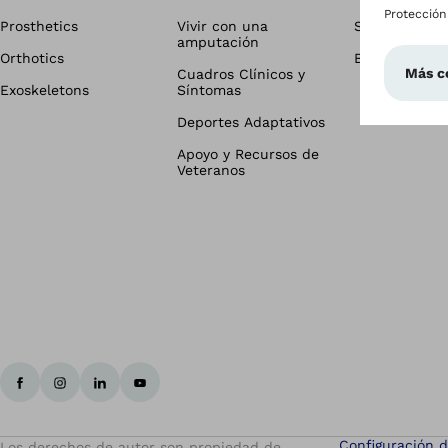
Prosthetics
Vivir con una
Sala de Pren
amputación
Orthotics
Blog
Cuadros Clínicos y
Exoskeletons
Síntomas
Deportes Adaptativos
Apoyo y Recursos de
Veteranos
Configuración d
Los derechos de autor son propiedad de