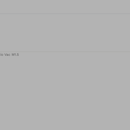
ío Vac M1.5