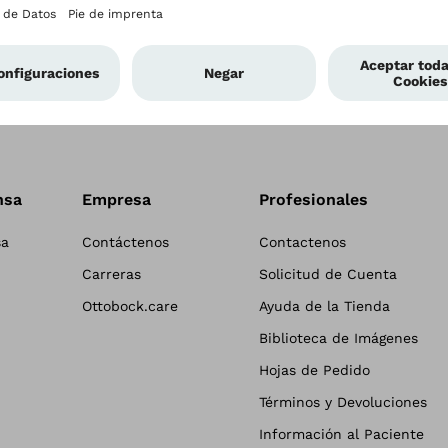
nsa
Empresa
Profesionales
sa
Contáctenos
Contactenos
Carreras
Solicitud de Cuenta
Ottobock.care
Ayuda de la Tienda
Biblioteca de Imágenes
Hojas de Pedido
Términos y Devoluciones
Información al Paciente