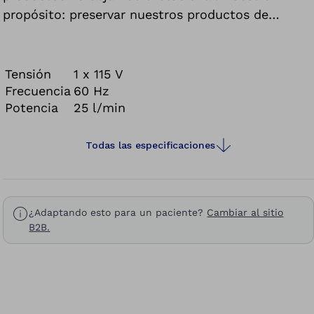
propósito: preservar nuestros productos de
probada eficacia y continuar mejorándolos con
innovaciones. Nuestra instalación de vacío, por
ejemplo. En ella aunamos tecnologías fiables,
Tensión
1 x 115 V
como el motor con bomba, con un sistema de
Frecuencia
60 Hz
Potencia
25 l/min
control innovador y un diseño moderno para
obtener resultados de laminado de mayor
precisión aún.
Todas las especificaciones
¿Adaptando esto para un paciente?
Cambiar al sitio
B2B.