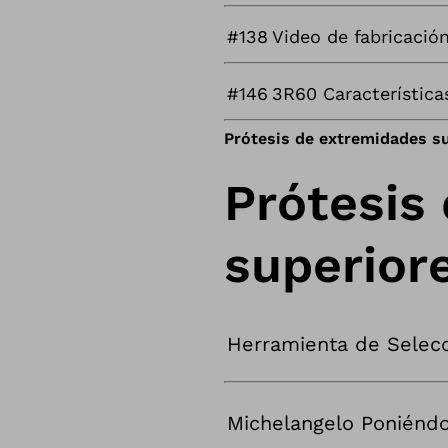
#138
Video de fabricació
#146
3R60 Características
Prótesis de extremidades s
Prótesis
superior
Herramienta de Selec
Michelangelo Poniéndo