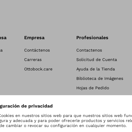
nsa
Empresa
Profesionales
sa
Contáctenos
Contactenos
Carreras
Solicitud de Cuenta
Ottobock.care
Ayuda de la Tienda
Biblioteca de Imágenes
Hojas de Pedido
Términos y Devoluciones
Información al Paciente
Catálogos y HDSM
Garantía