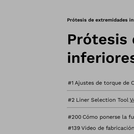
Prótesis de extremidades in
Prótesis
inferiore
#1
Ajustes de torque de 
#2
Liner Selection Tool
V
#200
Cómo ponerse la fu
#139
Video de fabricaci