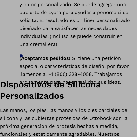
y color personalizado. Se puede agregar una
cubierta de Lycra para ayudar a ponerse si se
solicita. El resultado es un liner personalizado
diseñado para satisfacer las necesidades
individuales. ¡Incluso se puede construir en
una cremallera!
¡Aceptamos pedidos!
Si tiene una petición
especial o características de diseño, por favor
llámenos al
+1 (800) 328-4058
. Trabajamos
arduamente para hacer realidad sus ideas.
Dispositivos de Silicona
Personalizados
Las manos, los pies, las manos y los pies parciales de
silicona y las cubiertas protésicas de Ottobock son la
próxima generación de prótesis hechas a medida,
funcionales y estéticamente agradables. Nuestros