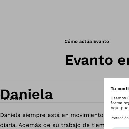
Cómo actúa Evanto
Evanto e
Daniela
Torsión
Daniela siempre está en movimiento y ama su
diaria. Además de su trabajo de tiempo com