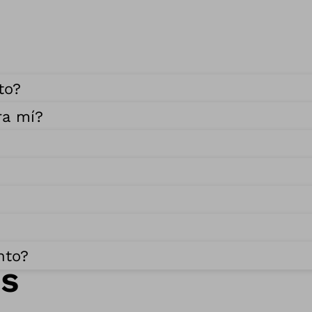
to?
ra mí?
nto?
s