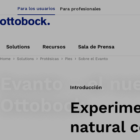
Para los usuarios
Para profesionales
Solutions
Recursos
Sala de Prensa
Home
Solutions
Protésicas
Pies
Sobre el Evanto
Siente el flujo.
Evanto – el nu
Introducción
Ottobock
Experime
natural 