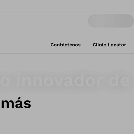
Contáctenos
Clinic Locator
co innovador de
 más