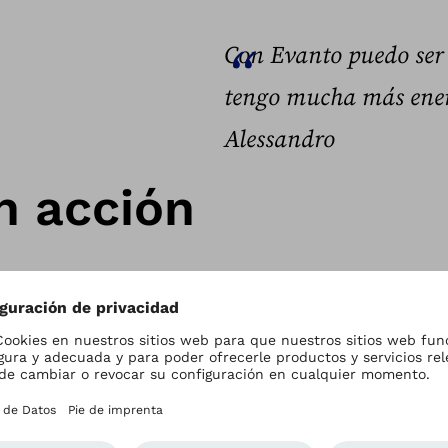
Con Evanto puedo ser 
tengo mucha más energ
Alessandro
n acción
 ajetreada vida
pleto como