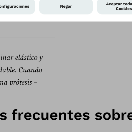
milia y
yoga. Evanto la
inar elástico y
udable. Cuando
na prótesis –
s frecuentes sobr