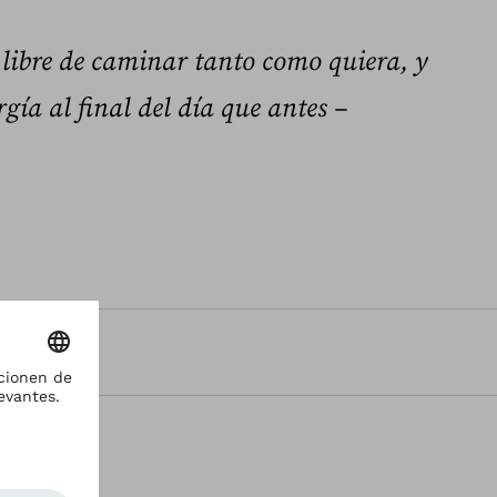
libre de caminar tanto como quiera, y
ía al final del día que antes –