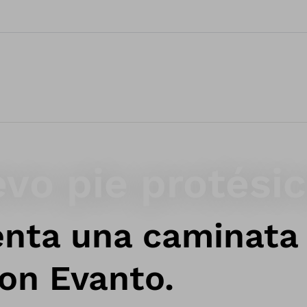
evo pie protési
nta una caminata
con Evanto.