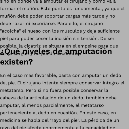
sino en dónde va a amputar el cirujano y cómo va a
formar el muñón. Este punto es fundamental, ya que el
muñón debe poder soportar cargas más tarde y no
debe rozar ni excoriarse. Para ello, el cirujano
"acolcha" el hueso con los músculos y deja suficiente
piel para poder coser la incisión sin tensión. De ser
posible, la cicatriz se situará en el empeine para que
¿Qué niveles de amputación
no se cargue y no pueda excoriarse.
existen?
En el caso más favorable, basta con amputar un dedo
del pie. El cirujano intenta siempre conservar íntegro el
metatarso. Pero si no fuera posible conservar la
cabeza de la articulación de un dedo, también debe
amputar, al menos parcialmente, el metatarso
perteneciente al dedo en cuestión. En este caso, en
medicina se habla del "rayo del pie". La pérdida de un
rayo del pie afecta enormemente a la capacidad de