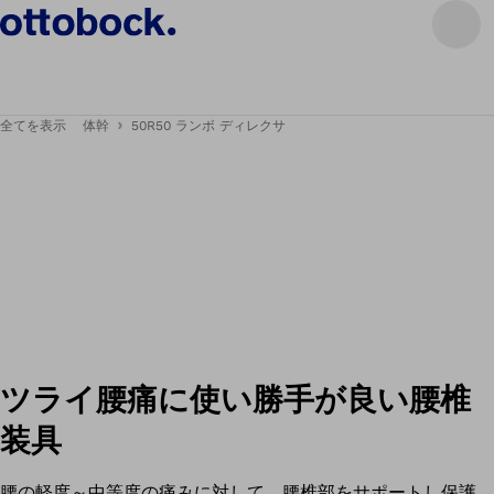
全てを表示
体幹
50R50 ランボ ディレクサ
ツライ腰痛に使い勝手が良い腰椎
装具
腰の軽度～中等度の痛みに対して、腰椎部をサポートし保護