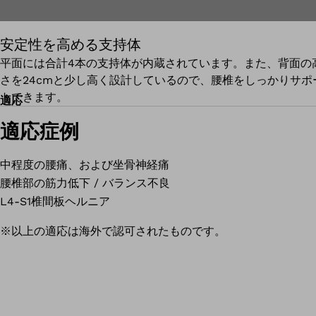
安定性を高める支持体
平面には合計4本の支持体が内蔵されています。また、背面の
さを24cmと少し高く設計しているので、腰椎をしっかりサポ
トできます。
適応
適応症例
中程度の腰痛、および坐骨神経痛
腰椎部の筋力低下 / バランス不良
L4-S1椎間板ヘルニア
※以上の適応は海外で認可されたものです。