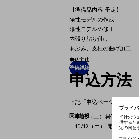
【準備品内容 予定】
陽性モデルの作成
陽性モデルの修正
内張り貼り付け
あぶみ、支柱の曲げ加工
申込方法
準備詳細
申込方法
下記「申込ページ」から必
関連情報
4/20（土）開催→ 締め切
10/12（土） 開催→締め切