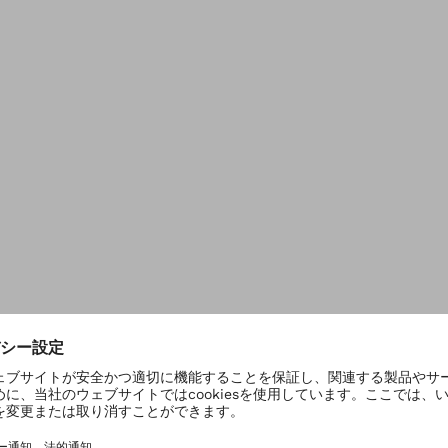
要事項を入力の上、お申込みください。
り3/23（土）
り9/21（土）