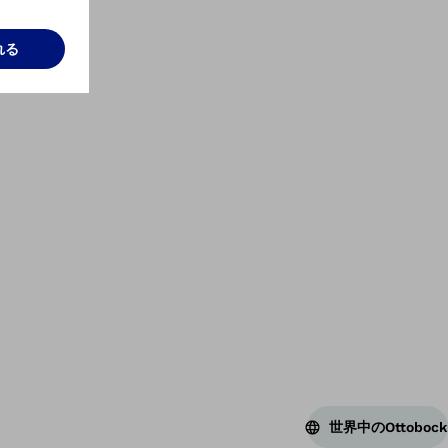
ス
世界中のOttobock