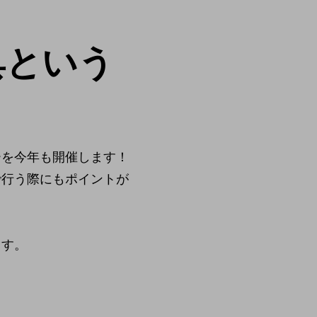
具という
ーを今年も開催します！
で行う際にもポイントが
。
ます。