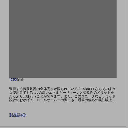
画像をギャラリー
1C53
足部
装着する義肢足部の全体高さが限られている？Taleo LPならそのよう
な使用者でもTaleoの高いエネルギーリターンと柔軟性のメリットを
たっぷりと味わうことができます。また、このユニークなピラミッド
設計のおかげで、ロールオーバーの際にも、通常の低めの義肢以上に
うまくコントロールしながら前進できるようになります。この義肢足
部は、淡水、塩水、塩素水に耐性にも強い製品です。アダプターには
水を流す溝が、フットシェルのソールには水を排出するための開口部
製品詳細
›
が設けられており、義肢に水が溜まってしまうこともありません。