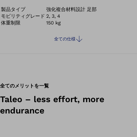
水に耐性にも強い製品です。アダプターには水を流す溝が、フ
ットシェルのソールには水を排出するための開口部が特別に設
製品タイプ
強化複合材料設計 足部
モビリティグレード
2, 3, 4
けられおり、義肢に水が溜まってしまうことなどなく活動をそ
体重制限
150 kg
のまま続行していくことができます。
全ての仕様
全てのメリットを一覧
Taleo – less effort, more
endurance