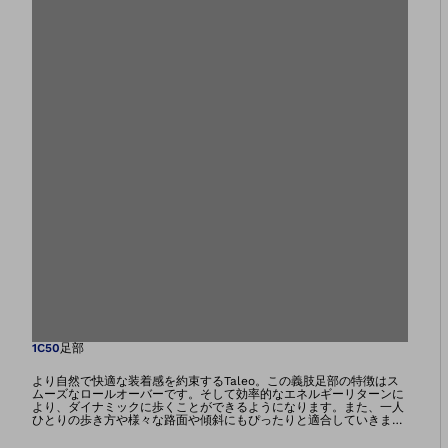
画像をギャラリー
1C50
足部
より自然で快適な装着感を約束するTaleo。この義肢足部の特徴はス
ムーズなロールオーバーです。そして効率的なエネルギーリターンに
より、ダイナミックに歩くことができるようになります。また、一人
ひとりの歩き方や様々な路面や傾斜にもぴったりと適合していきま
す。Taleoはまた、淡水、塩水、塩素水に耐性にも強い製品です。ア
ダプターには水を流す溝が、フットシェルのソールには水を排出する