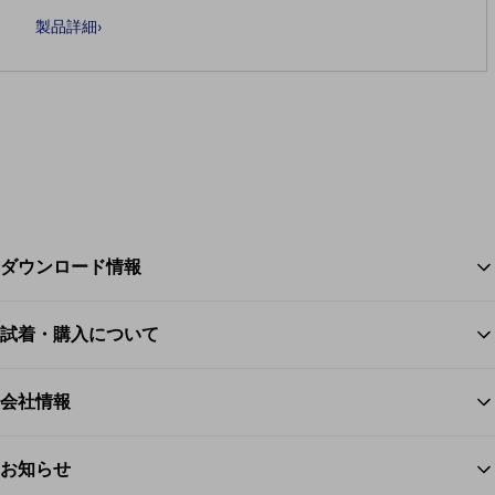
ための開口部が特別に設けられおり、義肢に水が溜まってしまうこと
製品詳細
›
などなく活動をそのまま続行していくことができます。
ダウンロード情報
試着・購入について
ス
会社情報
お知らせ