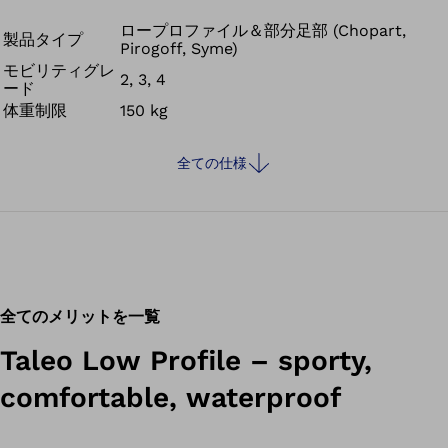
できるようになります。この義肢足部は、淡水、塩水、塩素水
に耐性にも強い製品です。アダプターには水を流す溝が、フッ
ロープロファイル＆部分足部 (Chopart,
製品タイプ
Pirogoff, Syme)
トシェルのソールには水を排出するための開口部が設けられて
モビリティグレ
おり、義肢に水が溜まってしまうこともありません。
2, 3, 4
ード
体重制限
150 kg
全ての仕様
全てのメリットを一覧
Taleo Low Profile – sporty,
comfortable, waterproof