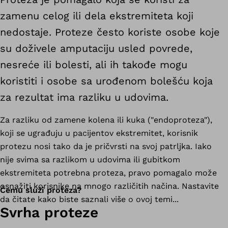
zamenu celog ili dela ekstremiteta koji
nedostaje. Proteze često koriste osobe koje
su doživele amputaciju usled povrede,
nesreće ili bolesti, ali ih takođe mogu
koristiti i osobe sa urođenom bolešću koja
za rezultat ima razliku u udovima.
Za razliku od zamene kolena ili kuka ("endoproteza"),
koji se ugrađuju u pacijentov ekstremitet, korisnik
protezu nosi tako da je pričvrsti na svoj patrljka. Iako
nije svima sa razlikom u udovima ili gubitkom
ekstremiteta potrebna proteza, pravo pomagalo može
osnažiti korisnike na mnogo različitih načina. Nastavite
Čemu služi proteza?
da čitate kako biste saznali više o ovoj temi...
Svrha proteze