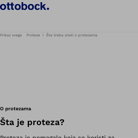
Prikaz svega
Proteze
Šta treba znati o protezama
O protezama
Šta je proteza?
Proteza je pomagalo koja se koristi za