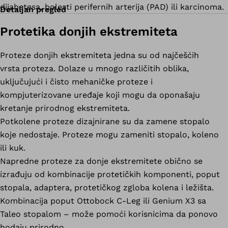
dijabetesa, bolesti perifernih arterija (PAD) ili karcinoma.
Detaljan pregled
Protetika donjih ekstremiteta
Proteze donjih ekstremiteta jedna su od najčešćih
vrsta proteza. Dolaze u mnogo različitih oblika,
uključujući i čisto mehaničke proteze i
kompjuterizovane uređaje koji mogu da oponašaju
kretanje prirodnog ekstremiteta.
Potkolene proteze dizajnirane su da zamene stopalo
koje nedostaje. Proteze mogu zameniti stopalo, koleno
ili kuk.
Napredne proteze za donje ekstremitete obično se
izrađuju od kombinacije protetičkih komponenti, poput
stopala, adaptera, protetičkog zgloba kolena i ležišta.
Kombinacija poput Ottobock C-Leg ili Genium X3 sa
Taleo stopalom – može pomoći korisnicima da ponovo
hodaju prirodno.