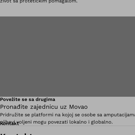
život sa protetičkim pomagalom.
Povežite se sa drugima
Pronađite zajednicu uz Movao
Pridružite se platformi na kojoj se osobe sa amputacijama
njihovi voljeni mogu povezati lokalno i globalno.
Kontakt