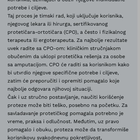
potrebe i ciljeve.
Taj proces je timski rad, koji uključuje korisnika,
njegovog lekara ili hirurga, sertifikovanog
protetičara-ortotičara (CPO), a često i fizikalnog
terapeuta ili ergoterapeuta. Za najbolje rezultate
uvek radite sa CPO-om: kliničkim stručnjakom
obučenim da uklopi protetička rešenja za osobe
sa amputacijom. CPO će raditi sa korisnikom kako
bi utvrdio njegove specifične potrebe i ciljeve,
zatim će preporučiti i opremiti pomagalo koje
najbolje odgovara njihovoj situaciji.
Čak i uz stručno postavljanje, naučiti korišćenje
proteze može biti teško, posebno na početku. Za
savladavanje protetičkog pomagala potrebno je
vreme, praksa i odlučnost. Međutim, uz pravo
pomagalo i obuku, proteza može da transformiše
korisnikovu svakodnevnu pokretljivost,