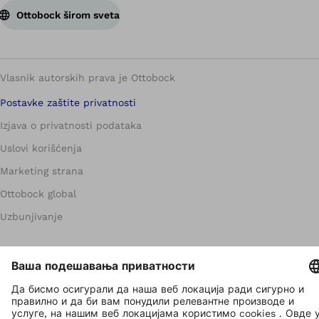
Ottobock širom sveta
Vlasnik autorskih prava je Ottobock
Postavke zaštite privatnosti
Izjava o privatnosti podataka
Uslovi korišćenja
Marketing strana
Ottobock global
Uzbunjivanje