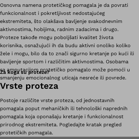
Osnovna namena protetičkog pomagala je da povrati
funkcionalnost i pokretljivost nedostajućeg
ekstremiteta, što olakšava bavljenje svakodnevnim
aktivnostima, hobijima, radnim zadacima i drugo.
Proteze takođe mogu poboljšati kvalitet života
korisnika, osnažujući ih da budu aktivni onoliko koliko
žele i mogu, bilo da to znači sigurno kretanje po kući ili
bavljenje sportom i različitim aktivnostima. Osobama
sa amputacijom protetičko pomagalo može pomoći u
Za koga su proteze?
smanjenju emocionalnog uticaja nesreće ili povrede.
Vrste proteza
Postoje različite vrste proteza, od jednostavnih
pomagala poput mehaničkih ili tehnološki naprednih
pomagala koja oponašaju kretanje i funkcionalnost
prirodnog ekstremiteta. Pogledajte kratak pregled
protetičkih pomagala.