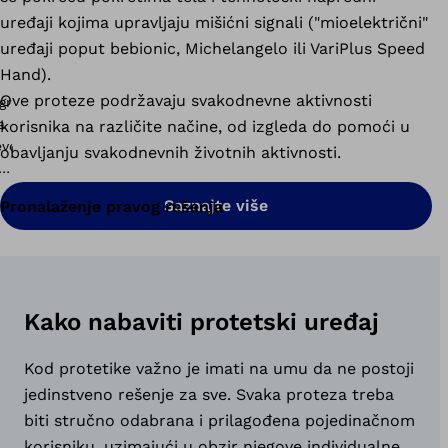
uređaji kojima upravljaju mišićni signali ("mioelektrični"
uređaji poput bebionic, Michelangelo ili VariPlus Speed ​​
Hand).
Ove proteze podržavaju svakodnevne aktivnosti
korisnika na različite načine, od izgleda do pomoći u
obavljanju svakodnevnih životnih aktivnosti.
Saznajte više
Pronalaženje pravog rešenja
Kako nabaviti protetski uređaj
Kod protetike važno je imati na umu da ne postoji
jedinstveno rešenje za sve. Svaka proteza treba
biti stručno odabrana i prilagođena pojedinačnom
korisniku, uzimajući u obzir njegove individualne