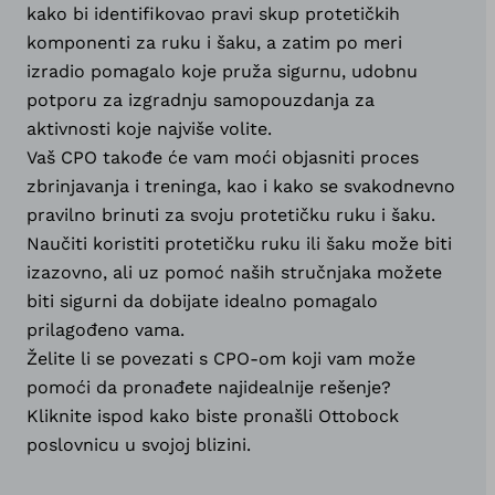
kako bi identifikovao pravi skup protetičkih
komponenti za ruku i šaku, a zatim po meri
izradio pomagalo koje pruža sigurnu, udobnu
potporu za izgradnju samopouzdanja za
aktivnosti koje najviše volite.
Vaš CPO takođe će vam moći objasniti proces
zbrinjavanja i treninga, kao i kako se svakodnevno
pravilno brinuti za svoju protetičku ruku i šaku.
Naučiti koristiti protetičku ruku ili šaku može biti
izazovno, ali uz pomoć naših stručnjaka možete
biti sigurni da dobijate idealno pomagalo
prilagođeno vama.
Želite li se povezati s CPO-om koji vam može
pomoći da pronađete najidealnije rešenje?
Kliknite ispod kako biste pronašli Ottobock
poslovnicu u svojoj blizini.