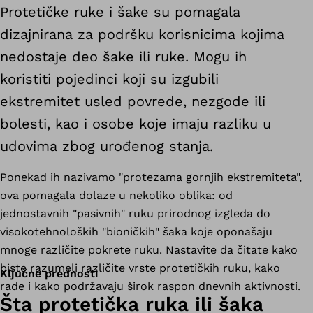
Protetičke ruke i šake su pomagala
dizajnirana za podršku korisnicima kojima
nedostaje deo šake ili ruke. Mogu ih
koristiti pojedinci koji su izgubili
ekstremitet usled povrede, nezgode ili
bolesti, kao i osobe koje imaju razliku u
udovima zbog urođenog stanja.
Ponekad ih nazivamo "protezama gornjih ekstremiteta",
ova pomagala dolaze u nekoliko oblika: od
jednostavnih "pasivnih" ruku prirodnog izgleda do
visokotehnoloških
"bioničkih" šaka koje oponašaju
mnoge različite pokrete ruku. Nastavite da čitate kako
biste razumeli različite vrste protetičkih ruku, kako
Ključne prednosti
rade i kako podržavaju širok raspon dnevnih aktivnosti.
Šta protetička ruka ili šaka