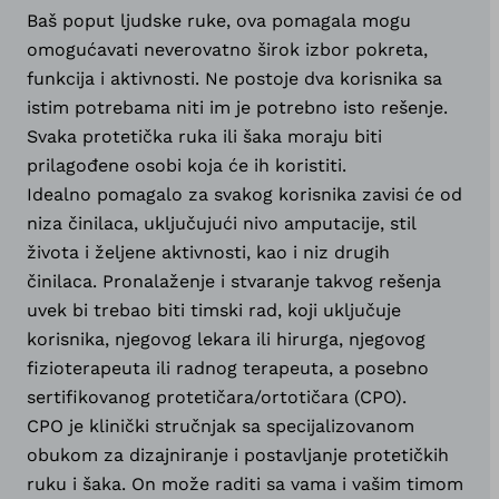
Baš poput ljudske ruke, ova pomagala mogu
omogućavati neverovatno širok izbor pokreta,
funkcija i aktivnosti. Ne postoje dva korisnika sa
istim potrebama niti im je potrebno isto rešenje.
Svaka protetička ruka ili šaka moraju biti
prilagođene osobi koja će ih koristiti.
Idealno pomagalo za svakog korisnika zavisi će od
niza činilaca, uključujući nivo amputacije, stil
života i željene aktivnosti, kao i niz drugih
činilaca. Pronalaženje i stvaranje takvog rešenja
uvek bi trebao biti timski rad, koji uključuje
korisnika, njegovog lekara ili hirurga, njegovog
fizioterapeuta ili radnog terapeuta, a posebno
sertifikovanog protetičara/ortotičara (CPO).
CPO je klinički stručnjak sa specijalizovanom
obukom za dizajniranje i postavljanje protetičkih
ruku i šaka. On može raditi sa vama i vašim timom