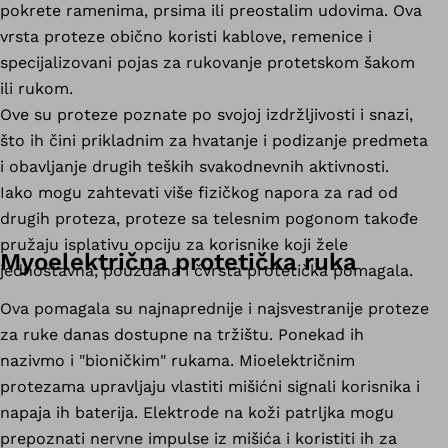
pokrete ramenima, prsima ili preostalim udovima. Ova
vrsta proteze obično koristi kablove, remenice i
specijalizovani pojas za rukovanje protetskom šakom
ili rukom.
Ove su proteze poznate po svojoj izdržljivosti i snazi,
što ih čini prikladnim za hvatanje i podizanje predmeta
i obavljanje drugih teških svakodnevnih aktivnosti.
Iako mogu zahtevati više fizičkog napora za rad od
drugih proteza, proteze sa telesnim pogonom takođe
pružaju isplativu opciju za korisnike koji žele
Myoelektrična protetička ruka
jednostavna, pouzdana i čvrsta protetička pomagala.
Ova pomagala su najnaprednije i najsvestranije proteze
za ruke danas dostupne na tržištu. Ponekad ih
nazivmo i "bioničkim" rukama. Mioelektričnim
protezama upravljaju vlastiti mišićni signali korisnika i
napaja ih baterija. Elektrode na koži patrljka mogu
prepoznati nervne impulse iz mišića i koristiti ih za