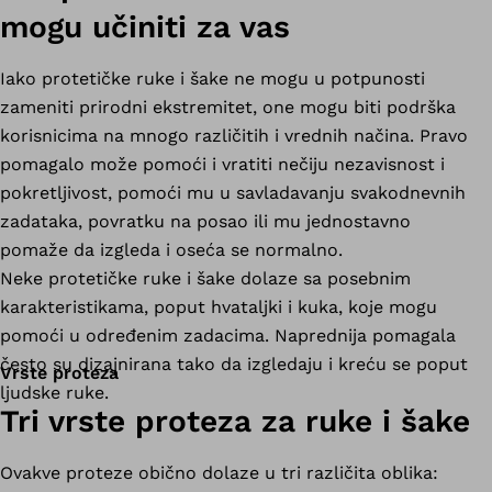
mogu učiniti za vas
Iako protetičke ruke i šake ne mogu u potpunosti
zameniti prirodni ekstremitet, one mogu biti podrška
korisnicima na mnogo različitih i vrednih načina. Pravo
pomagalo može pomoći i vratiti nečiju nezavisnost i
pokretljivost, pomoći mu u savladavanju svakodnevnih
zadataka, povratku na posao ili mu jednostavno
pomaže da izgleda i oseća se normalno.
Neke protetičke ruke i šake dolaze sa posebnim
karakteristikama, poput hvataljki i kuka, koje mogu
pomoći u određenim zadacima. Naprednija pomagala
često su dizajnirana tako da izgledaju i kreću se poput
Vrste proteza
ljudske ruke.
Tri vrste proteza za ruke i šake
Ovakve proteze obično dolaze u tri različita oblika: