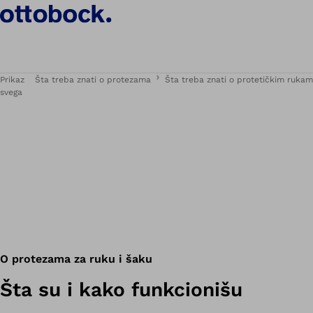
Prikaz
Šta treba znati o protezama
Šta treba znati o protetičkim ruka
svega
O protezama za ruku i šaku
Šta su i kako funkcionišu