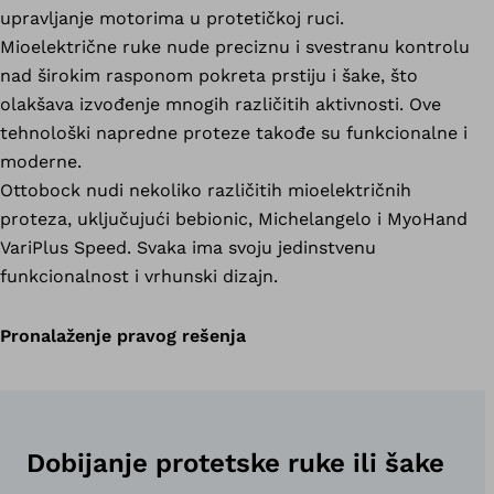
upravljanje motorima u protetičkoj ruci.
Mioelektrične ruke nude preciznu i svestranu kontrolu
nad širokim rasponom pokreta prstiju i šake, što
olakšava izvođenje mnogih različitih aktivnosti. Ove
tehnološki napredne proteze takođe su funkcionalne i
moderne.
Ottobock nudi nekoliko različitih mioelektričnih
proteza, uključujući bebionic, Michelangelo i MyoHand
VariPlus Speed. Svaka ima svoju jedinstvenu
funkcionalnost i vrhunski dizajn.
Pronalaženje pravog rešenja
Dobijanje protetske ruke ili šake