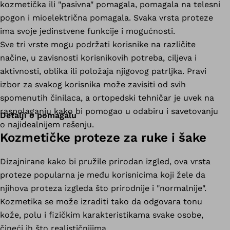
kozmetička ili "pasivna" pomagala, pomagala na telesni
pogon i mioelektrična pomagala. Svaka vrsta proteze
ima svoje jedinstvene funkcije i mogućnosti.
Sve tri vrste mogu podržati korisnike na različite
načine, u zavisnosti korisnikovih potreba, ciljeva i
aktivnosti, oblika ili položaja njigovog patrljka. Pravi
izbor za svakog korisnika može zavisiti od svih
spomenutih činilaca, a ortopedski tehničar je uvek na
raspolaganju kako bi pomogao u odabiru i savetovanju
Detalji o pomagalu
o najidealnijem rešenju.
Kozmetičke proteze za ruke i šake
Dizajnirane kako bi pružile prirodan izgled, ova vrsta
proteze popularna je među korisnicima koji žele da
njihova proteza izgleda što prirodnije i "normalnije".
Kozmetika se može izraditi tako da odgovara tonu
kože, polu i fizičkim karakteristikama svake osobe,
čineći ih što realističnijima.