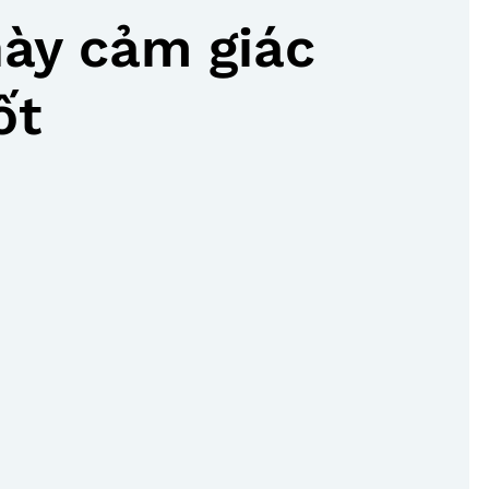
này cảm giác
ốt