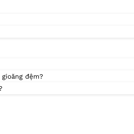
o gioăng đệm?
?