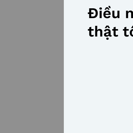
Điều 
thật t