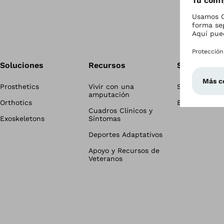
Soluciones
Recursos
Sala de Pre
Prosthetics
Vivir con una
Sala de Pren
amputación
Orthotics
Blog
Cuadros Clínicos y
Exoskeletons
Síntomas
Deportes Adaptativos
Apoyo y Recursos de
Veteranos