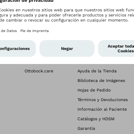
nsa
Empresa
Profesionales
sa
Contáctenos
Contactenos
Carreras
Solicitud de Cuenta
Ottobock.care
Ayuda de la Tienda
Biblioteca de Imágenes
Hojas de Pedido
Términos y Devoluciones
Información al Paciente
Catálogos y HDSM
Garantía