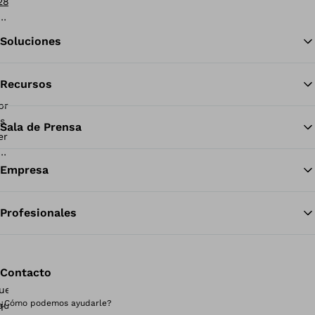
28-
058
Soluciones
Recursos
Vol
Sala de Prensa
Empresa
Profesionales
Contacto
¿Cómo podemos ayudarle?