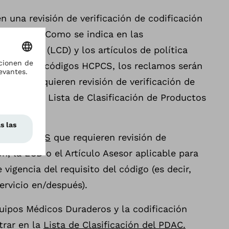
n una revisión de verificación de codificación
 del PDAC. Como se indica en las
ura local (LCD) y los artículos de política
en dichos códigos HCPCS, los reclamos serán
os que requieren revisión de verificación de
tados en la Lista de Clasificación de Productos
digos HCPCS
que requieren revisión de
ón, la LCD o el Artículo Asesor aplicable para
 vigencia del requisito del código (es decir,
ervicio en/después).
uipos Médicos Duraderos y la codificación
trar en la
Lista de Clasificación del PDAC.