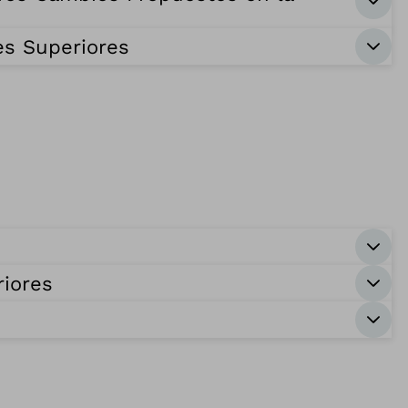
es Superiores
riores