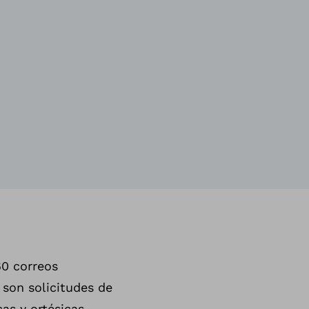
60 correos
son solicitudes de
as y ortésicas.