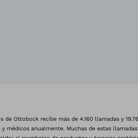
s de Ottobock recibe más de 4.160 llamadas y 19.7
s y médicos anualmente. Muchas de estas llamadas 
ldar el reembolso de productos y terapias protésic