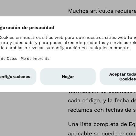
Muchos artículos requiere
por parte del contratista
determinaciones de cobert
relacionados que contien
rechazados si los product
codificación no están lis
del PDAC.
Vea la
lista actual de có
verificación de codificaci
cada código, y la fecha de
reclamos con fechas de s
Una lista completa de Eq
aplicable se puede encon