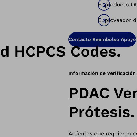
El producto O
El proveedor d
Contacto Reembolso Apoyo
ed HCPCS Codes.
Información de Verificació
PDAC Ver
Prótesis.
Artículos que requieren co