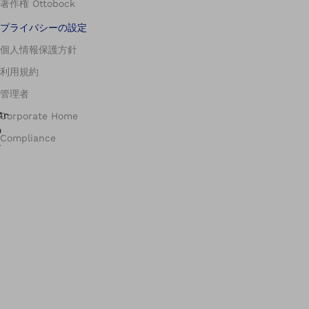
著作権 Ottobock
プライバシーの設定
個人情報保護方針
利用規約
管理者
Corporate Home
最
Compliance
大
ね
じ
れ
幅：
実
長：