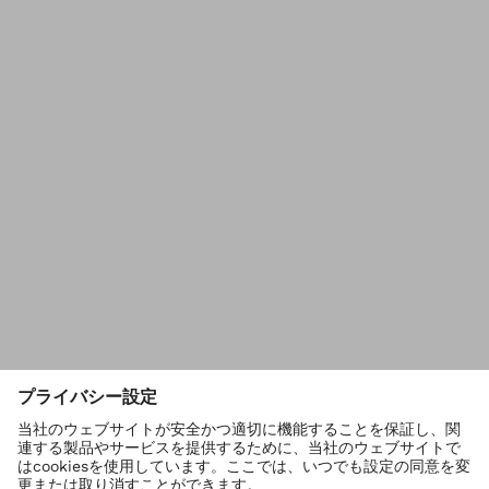
長
さ：
最
大
ね