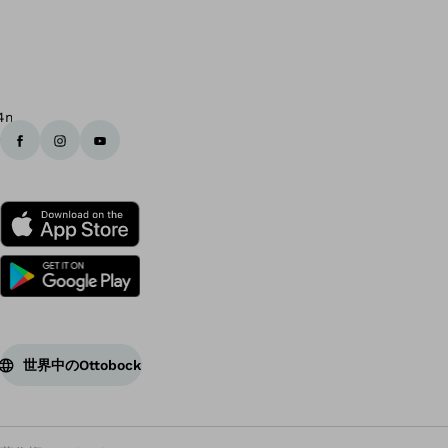
最
大
ね
じ
れ
幅：
実
長：
世界中のOttobock