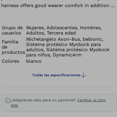
harness offers good wearer comfort in addition to
supporting the effective and inconspicuous
control of their prosthesis. After intensive
research and development, we have developed
Grupo de
Mujeres, Adolescentes, Hombres,
usuarios
Adultos, Tercera edad
two models that meet these requirements: the
Michelangelo Axon-Bus, bebionic,
21A35=1 upper arm triple-control harness and the
Familia
Sistema protésico Myobock para
de
21A36=1 forearm harness. Exchangeable axilla
adultos, Sistema protésico Myobock
productos
pads and washable textiles also simplify hygiene.
para niños, DynamicArm
Colores
blanco
Your orthopaedics specialist will be happy to
advise you regarding your individual requirements.
Todas las especificaciones
¿Adaptando esto para un paciente?
Cambiar al sitio
B2B.