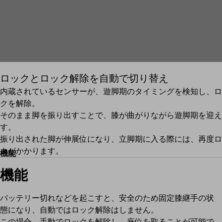
ロックとロック解除を自動で切り替え
内蔵されているセンサーが、遊脚期のタイミングを検知し、ロ
クを解除。
そのまま脚を振り出すことで、膝が曲がりながら遊脚期を迎え
す。
振り出された脚が伸展位になり、立脚期に入る際には、再度ロ
クがかかります。
機能
機能
バッテリー切れなどを起こすと、安全のため固定膝継手の状
態になり、自動ではロック解除はしません。
この場合、手動でロックを解除し、座位を取ることが可能で