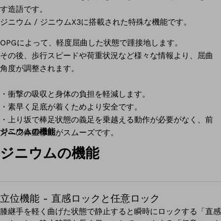
す造語です。
ジニウム / ジニウムX3に搭載された特殊な機能です。
OPGによって、軽度屈曲した状態で踵接地します。
その後、歩行スピードや荷重状況など様々な情報より、屈曲
角度が調整されます。
・衝撃の吸収と身体の負担を軽減します。
・素早く足底が着くためより安全です。
・上り坂で棒足状態の義足を乗越える動作が必要がなく、前
ジニウムの機能
方への体重移動がスムーズです。
ジニウムの機能
立位機能 - 直感ロックと任意ロック
膝継手を軽く曲げた状態で静止すると瞬時にロックする「直感