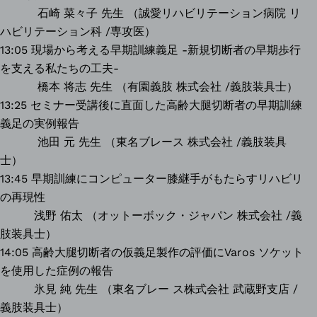
石崎 菜々子 先生 （誠愛リハビリテーション病院 リ
ハビリテーション科 /専攻医）
13:05 現場から考える早期訓練義足 -新規切断者の早期歩行
を支える私たちの工夫-
橋本 将志 先生 （有園義肢 株式会社 /義肢装具士）
13:25 セミナー受講後に直面した高齢大腿切断者の早期訓練
義足の実例報告
池田 元 先生 （東名ブレース 株式会社 /義肢装具
士）
13:45 早期訓練にコンピューター膝継手がもたらすリハビリ
の再現性
浅野 佑太 （オットーボック・ジャパン 株式会社 /義
肢装具士）
14:05 高齢大腿切断者の仮義足製作の評価にVaros ソケット
を使用した症例の報告
氷見 純 先生 （東名ブレー ス株式会社 武蔵野支店 /
義肢装具士）