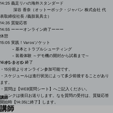
14:25 義足リハの海外スタンダード
深谷 香奈（オットーボック・ジャパン 株式会社 代
表取締役社長 /義肢装具士）
14:35 質疑応答
14:55 ーーーオンライン終了ーーー
休憩
15:05 実践！Varosソケット
- 基本とトラブルシューティング
- 装着体験 ～デモ機の開封から試着まで～
16:00 まとめ 終了
＜オンライン＞
・15分前よりオンライン参加可能です。
・スケジュールは進行状況によって多少前後することがあり
ます。
・質問は【WEB質問シート】へご記入ください。
リンクは後日お送りします。なを質問の受付は、質疑応答
講師
開始時【14:35に終了】します。
講師