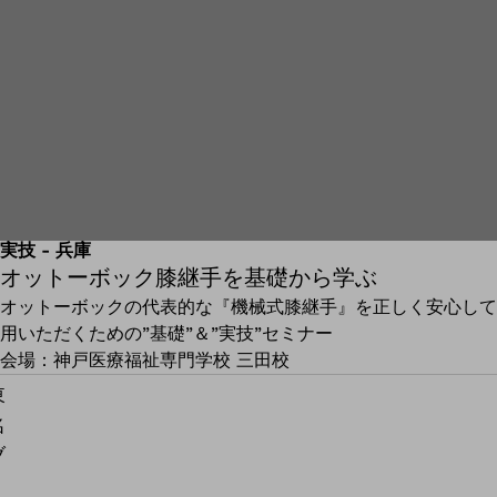
ー
ス
株
式
会
社
義
肢
装
実技 - 兵庫
オットーボック膝継手を基礎から学ぶ
具
士
オットーボックの代表的な『機械式膝継手』を正しく安心して
用いただくための”基礎”＆”実技”セミナー
会場：
神戸医療福祉専門学校 三田校
東
名
ブ
レ