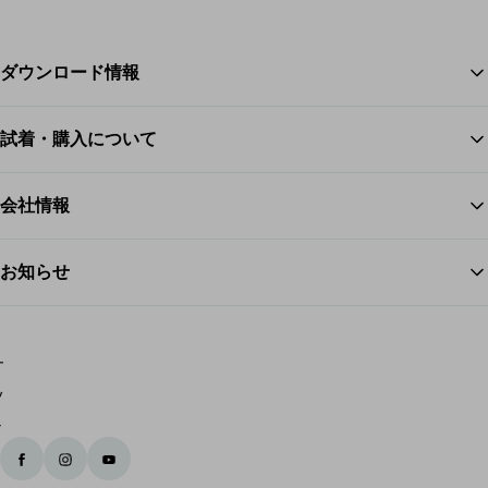
ー
ス
ダウンロード情報
株
式
会
試着・購入について
ス
社
武
会社情報
蔵
野
お知らせ
支
店
義
オ
肢
ッ
装
ト
具
ー
士
ボ