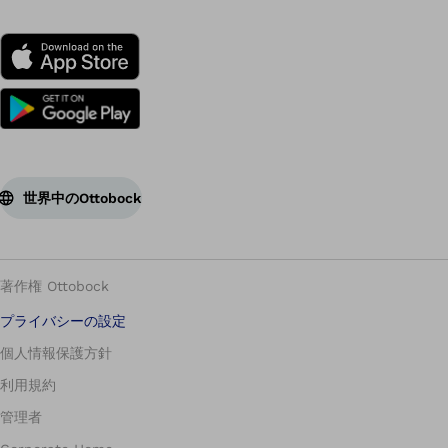
ッ
ク・
ジ
ャ
パ
ン
株
世界中のOttobock
式
会
社
著作権 Ottobock
義
肢
プライバシーの設定
装
個人情報保護方針
具
利用規約
士
管理者