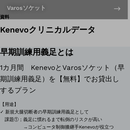
Varosソケット
資料
Kenevoクリニカルデータ
早期訓練用義足とは
1カ月間 KenevoとVarosソケット（早
期訓練用義足）を【無料】でお貸出し
誠
するプラン
愛
リ
【用途】
ハ
✓ 新規大腿切断者の早期訓練用義足として
ビ
課題①；義足に慣れるまで転倒のリスクが高い
リ
→コンピュータ制御膝継手Kenevoが役立つ