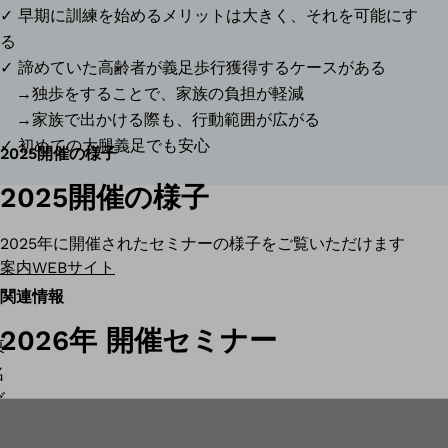
✓ 早期に訓練を始めるメリットは大きく、それを可能にす
専
式
る
攻
会
✓ 諦めていた高齢者が義足歩行獲得するケースがある
医
社
→独歩をすることで、家族の負担が軽減
義
→家族で出かける際も、行動範囲が広がる
肢
✓ 初めての大腿義足でも安心
2025開催の様子
装
具
2025開催の様子
士
2025年に開催されたセミナーの様子をご覧いただけます
案内WEBサイト
関連情報
2026年 開催セミナー
東
名
ブ
レ