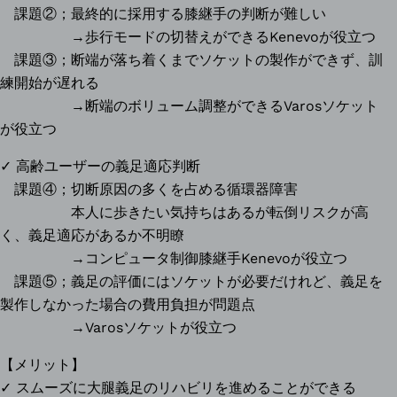
テ
課題②；最終的に採用する膝継手の判断が難しい
ー
→歩行モードの切替えができるKenevoが役立つ
シ
課題③；断端が落ち着くまでソケットの製作ができず、訓
ョ
練開始が遅れる
ン
→断端のボリューム調整ができるVarosソケット
病
が役立つ
院
✓ 高齢ユーザーの義足適応判断
リ
課題④；切断原因の多くを占める循環器障害
ハ
本人に歩きたい気持ちはあるが転倒リスクが高
ビ
く、義足適応があるか不明瞭
リ
→コンピュータ制御膝継手Kenevoが役立つ
テ
課題⑤；義足の評価にはソケットが必要だけれど、義足を
ー
有
製作しなかった場合の費用負担が問題点
シ
園
→Varosソケットが役立つ
ョ
義
【メリット】
ン
肢
✓ スムーズに大腿義足のリハビリを進めることができる
科
株